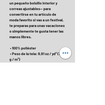
un pequeño bolsillo interior y 
correas ajustables— para 
convertirse en tu artículo de 
moda favorito si vas a un festival, 
te preparas para unas vacaciones 
o simplemente te gusta tener las 
manos libres.
 • 100% poliéster
 • Peso de la tela: 9,91 oz / yd² (336 
g / m²)
 • Dimensiones: 6.5 ″ (16 cm) de 
altura, 13 ″ (33 cm) de ancho y 2¾ 
″ (7 cm) de diámetro
 • Material resistente al agua
 • Cremallera superior con 2 
deslizadores
 • Pequeño bolsillo interior 
personalizable sin cremallera