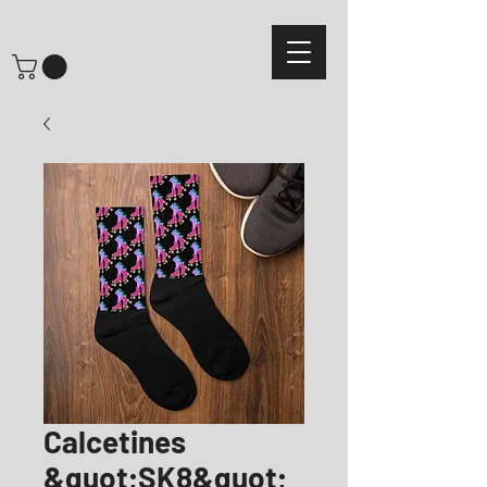
Calcetines
&quot;SK8&quot;