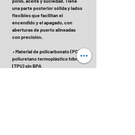
polvo, aceite y suciedad. Tiene 
una parte posterior sólida y lados 
flexibles que facilitan el 
encendido y el apagado, con 
aberturas de puerto alineadas 
con precisión.
 • Material de policarbonato (PC) y 
poliuretano termoplástico híbrido 
(TPU) sin BPA
 • Respaldo de policarbonato 
sólido
 • Lados de poliuretano 
transparentes y flexibles
 • bisel en relieve de 0,5 mm
 • Aberturas de puerto alineadas 
con precisión
 • Fácil de poner y quitar
 • Compatible con carga 