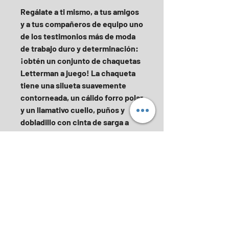
Regálate a ti mismo, a tus amigos 
y a tus compañeros de equipo uno 
de los testimonios más de moda 
de trabajo duro y determinación: 
¡obtén un conjunto de chaquetas 
Letterman a juego! La chaqueta 
tiene una silueta suavemente 
contorneada, un cálido forro polar 
y un llamativo cuello, puños y 
dobladillo con cinta de sarga a 
rayas.
 • 65% algodón peinado ring-spun, 
35% vellón de poliéster
 • Ajuste regular
 • Forro polar
 • Cuello con cinta de sarga
 • Cuello, puños y dobladillo de 