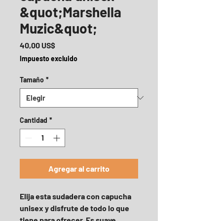
&quot;Marshella
Muzic&quot;
Precio
40,00 US$
Impuesto excluido
Tamaño
*
Cantidad
*
Agregar al carrito
Elija esta sudadera con capucha 
unisex y disfrute de todo lo que 
tiene para ofrecer. Es suave, 