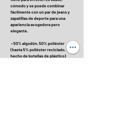
cómodo y se puede combinar 
fácilmente con un par de jeans y 
zapatillas de deporte para una 
apariencia acogedora pero 
elegante.
 • 50% algodón, 50% poliéster 
(hasta 5% poliéster reciclado, 
hecho de botellas de plástico)
 • Peso de la tela: 7.8 oz / y² (264.5 
g / m²)
 • Forro polar PrintPro® XP 
patentado de baja densidad de 
píldoras y alta densidad de 
puntadas
 • Sisas y cinturilla cosidos en la 
cobertura
 • Cinturilla y puños de canalé