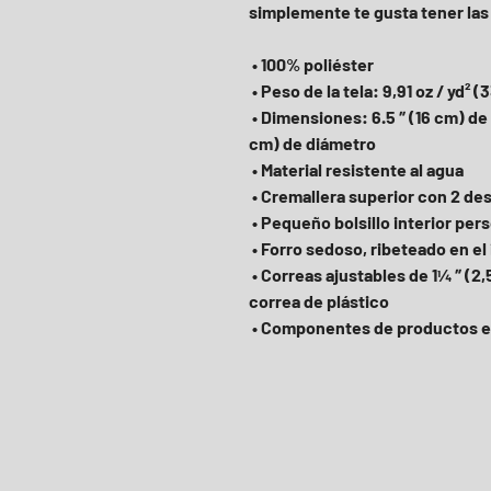
simplemente te gusta tener las
 • 100% poliéster
 • Peso de la tela: 9,91 oz / yd² (
 • Dimensiones: 6.5 ″ (16 cm) de altura, 13 ″ (33 cm) de ancho y 2¾ ″ (7 
cm) de diámetro
 • Material resistente al agua
 • Cremallera superior con 2 de
 • Pequeño bolsillo interior per
 • Forro sedoso, ribeteado en el 
 • Correas ajustables de 1¼ ″ (2,54 cm) de ancho con reguladores de 
correa de plástico
 • Componentes de productos 