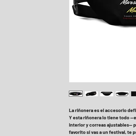
La riñonera es el accesorio def
Y esta riñonera lo tiene todo —
interior y correas ajustables— p
favorito si vas a un festival, te